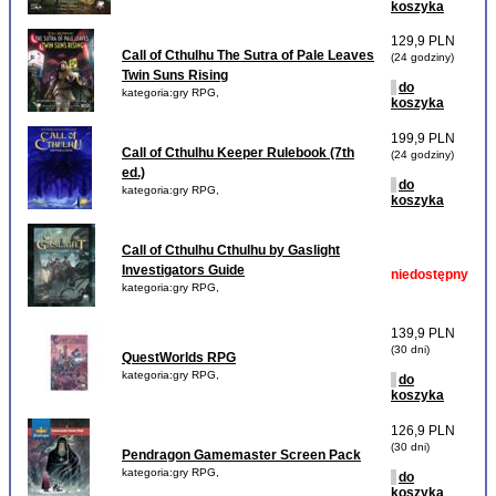
koszyka
129,9 PLN
Call of Cthulhu The Sutra of Pale Leaves
(24 godziny)
Twin Suns Rising
do
kategoria:gry RPG,
koszyka
199,9 PLN
Call of Cthulhu Keeper Rulebook (7th
(24 godziny)
ed.)
do
kategoria:gry RPG,
koszyka
Call of Cthulhu Cthulhu by Gaslight
Investigators Guide
niedostępny
kategoria:gry RPG,
139,9 PLN
(30 dni)
QuestWorlds RPG
kategoria:gry RPG,
do
koszyka
126,9 PLN
(30 dni)
Pendragon Gamemaster Screen Pack
kategoria:gry RPG,
do
koszyka