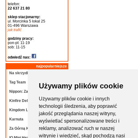
telefon:
22 637 21 80
sklep stacjonarny:
ul. Morcinka 5 lokal 25
01-496 Warszawa
jak trafić
godziny pracy:
pon-pt: 11-19
sob: 11-15
odwiedź nas:
najpopularniejsze
Na skrzydłach: Ptaki
Tag Team
Używamy plików cookie
Nippon: Zaibatsu
Używamy plików cookie i innych
Kinfire Delve: Grota
technologii śledzenia, aby poprawić
Kingdom Legacy: Dalekie
jakość przeglądania naszej witryny,
Karnuta
wyświetlać spersonalizowane treści i
reklamy, analizować ruch w naszej
Za Górną Knieję!
witrynie i wiedzieć, skąd pochodzą nasi
IQ Mini Hexpert mix