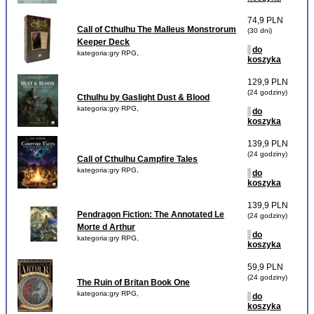
74,9 PLN
Call of Cthulhu The Malleus Monstrorum
(30 dni)
Keeper Deck
do
kategoria:gry RPG,
koszyka
129,9 PLN
(24 godziny)
Cthulhu by Gaslight Dust & Blood
kategoria:gry RPG,
do
koszyka
139,9 PLN
(24 godziny)
Call of Cthulhu Campfire Tales
kategoria:gry RPG,
do
koszyka
139,9 PLN
Pendragon Fiction: The Annotated Le
(24 godziny)
Morte d Arthur
do
kategoria:gry RPG,
koszyka
59,9 PLN
(24 godziny)
The Ruin of Britan Book One
kategoria:gry RPG,
do
koszyka