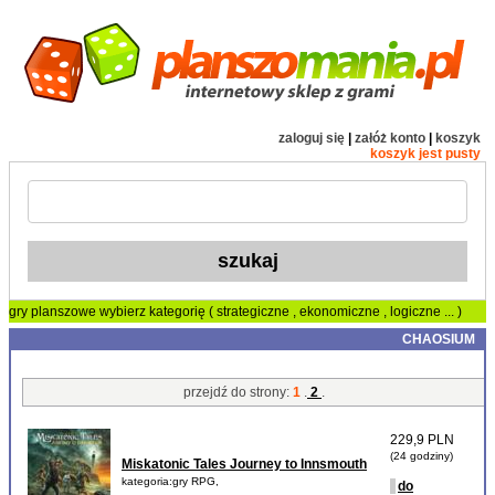
zaloguj się
|
załóż konto
|
koszyk
koszyk jest pusty
gry planszowe
wybierz kategorię (
strategiczne
,
ekonomiczne
,
logiczne
... )
CHAOSIUM
przejdź do strony:
1
.
2
.
229,9 PLN
(24 godziny)
Miskatonic Tales Journey to Innsmouth
kategoria:gry RPG,
do