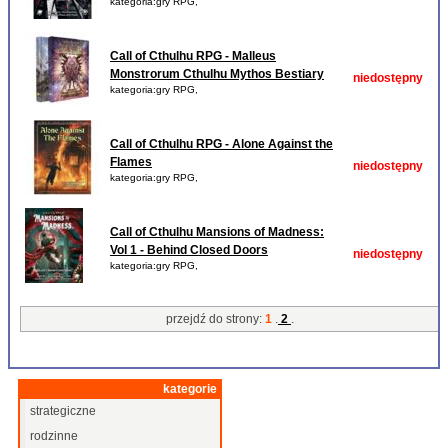
kategoria:gry RPG,
Call of Cthulhu RPG - Malleus
Monstrorum Cthulhu Mythos Bestiary
niedostępny
kategoria:gry RPG,
Call of Cthulhu RPG - Alone Against the
Flames
niedostępny
kategoria:gry RPG,
Call of Cthulhu Mansions of Madness:
Vol 1 - Behind Closed Doors
niedostępny
kategoria:gry RPG,
przejdź do strony:
1
.
2
.
kategorie
strategiczne
rodzinne