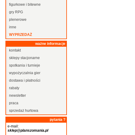
figurkowe i bitewne
gry RPG
plenerowe
inne
WYPRZEDAŻ
ważne informacje
kontakt
sklepy stacjonarne
spotkania i turnieje
wypożyczalnia gier
dostawa i płatności
rabaty
newsletter
praca
sprzedaż hurtowa
pytania ?
e-mail:
sklep@planszomania.pl