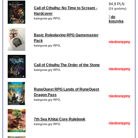
94,9 PLN
Call of Cthulhu: No Time to Scream -
(24 godziny)
Hardcover
do
kategoria:gry RPG,
koszyka
Basic Roleplaying RPG Gamemaster
Pack
niedostępny
kategoria:gry RPG,
Call of Cthulhu The Order of the Stone
niedostępny
kategoria:gry RPG,
RuneQuest RPG Lands of RuneQuest
Dragon Pass
niedostępny
kategoria:gry RPG,
7th Sea Khitai Core Rulebook
niedostępny
kategoria:gry RPG,