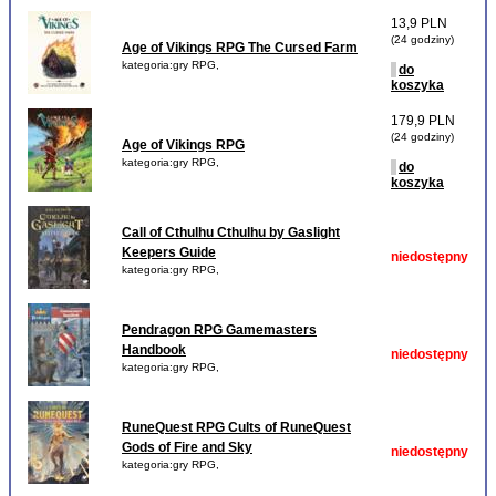
13,9 PLN
(24 godziny)
Age of Vikings RPG The Cursed Farm
kategoria:gry RPG,
do
koszyka
179,9 PLN
(24 godziny)
Age of Vikings RPG
kategoria:gry RPG,
do
koszyka
Call of Cthulhu Cthulhu by Gaslight
Keepers Guide
niedostępny
kategoria:gry RPG,
Pendragon RPG Gamemasters
Handbook
niedostępny
kategoria:gry RPG,
RuneQuest RPG Cults of RuneQuest
Gods of Fire and Sky
niedostępny
kategoria:gry RPG,