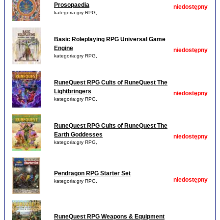
Prosopaedia
niedostępny
kategoria:gry RPG,
Basic Roleplaying RPG Universal Game
Engine
niedostępny
kategoria:gry RPG,
RuneQuest RPG Cults of RuneQuest The
Lightbringers
niedostępny
kategoria:gry RPG,
RuneQuest RPG Cults of RuneQuest The
Earth Goddesses
niedostępny
kategoria:gry RPG,
Pendragon RPG Starter Set
niedostępny
kategoria:gry RPG,
RuneQuest RPG Weapons & Equipment