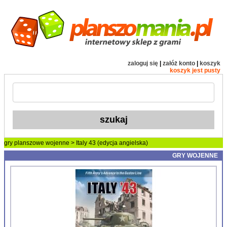
zaloguj się
|
załóż konto
|
koszyk
koszyk jest pusty
gry planszowe
wojenne
> Italy 43 (edycja angielska)
GRY WOJENNE