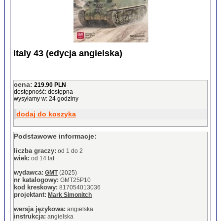
Italy 43 (edycja angielska)
cena:
219.90 PLN
dostępność: dostępna
wysyłamy w: 24 godziny
dodaj do koszyka
Podstawowe informacje:
liczba graczy:
od 1 do 2
wiek:
od 14 lat
wydawca:
GMT
(2025)
nr katalogowy:
GMT25P10
kod kreskowy:
817054013036
projektant:
Mark Simonitch
wersja językowa:
angielska
instrukcja:
angielska