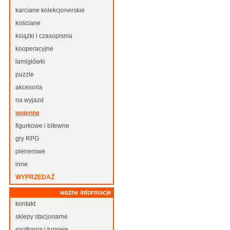
karciane kolekcjonerskie
kościane
książki i czasopisma
kooperacyjne
łamigłówki
puzzle
akcesoria
na wyjazd
wojenne
figurkowe i bitewne
gry RPG
plenerowe
inne
WYPRZEDAŻ
ważne informacje
kontakt
sklepy stacjonarne
spotkania i turnieje