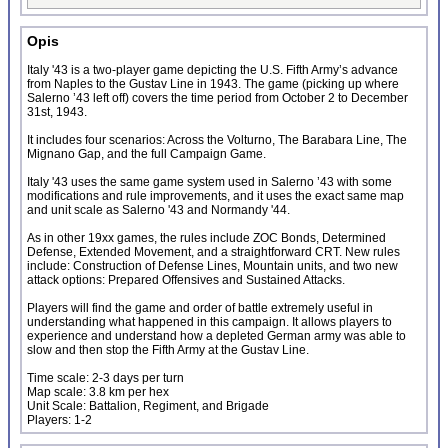
Opis
Italy '43 is a two-player game depicting the U.S. Fifth Army’s advance
from Naples to the Gustav Line in 1943. The game (picking up where
Salerno ’43 left off) covers the time period from October 2 to December
31st, 1943.
It includes four scenarios: Across the Volturno, The Barabara Line, The
Mignano Gap, and the full Campaign Game.
Italy '43 uses the same game system used in Salerno ’43 with some
modifications and rule improvements, and it uses the exact same map
and unit scale as Salerno '43 and Normandy '44.
As in other 19xx games, the rules include ZOC Bonds, Determined
Defense, Extended Movement, and a straightforward CRT. New rules
include: Construction of Defense Lines, Mountain units, and two new
attack options: Prepared Offensives and Sustained Attacks.
Players will find the game and order of battle extremely useful in
understanding what happened in this campaign. It allows players to
experience and understand how a depleted German army was able to
slow and then stop the Fifth Army at the Gustav Line.
Time scale: 2-3 days per turn
Map scale: 3.8 km per hex
Unit Scale: Battalion, Regiment, and Brigade
Players: 1-2