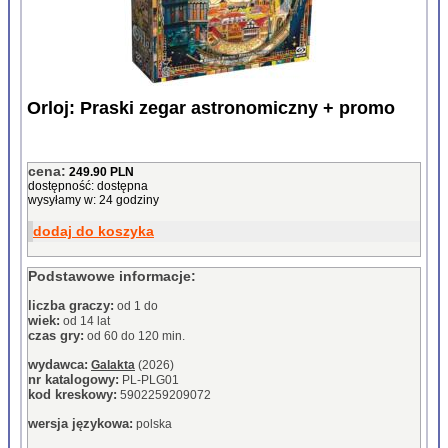
Orloj: Praski zegar astronomiczny + promo
cena:
249.90 PLN
dostępność: dostępna
wysyłamy w: 24 godziny
dodaj do koszyka
Podstawowe informacje:
liczba graczy:
od 1 do
wiek:
od 14 lat
czas gry:
od 60 do 120 min.
wydawca:
Galakta
(2026)
nr katalogowy:
PL-PLG01
kod kreskowy:
5902259209072
wersja językowa:
polska