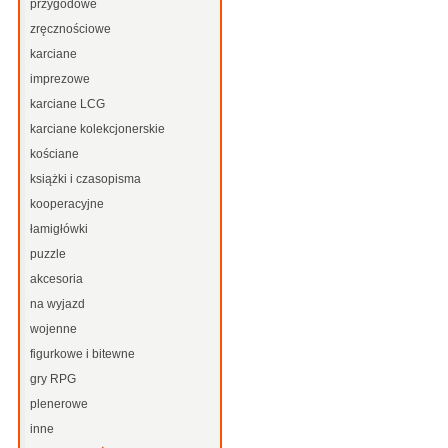
przygodowe
zręcznościowe
karciane
imprezowe
karciane LCG
karciane kolekcjonerskie
kościane
książki i czasopisma
kooperacyjne
łamigłówki
puzzle
akcesoria
na wyjazd
wojenne
figurkowe i bitewne
gry RPG
plenerowe
inne