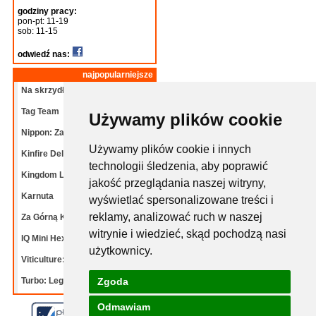
godziny pracy:
pon-pt: 11-19
sob: 11-15
odwiedź nas:
najpopularniejsze
Na skrzydłach: Ptaki
Tag Team
Używamy plików cookie
Nippon: Zaibatsu
Używamy plików cookie i innych
Kinfire Delve: Grota
technologii śledzenia, aby poprawić
Kingdom Legacy: Dalekie
jakość przeglądania naszej witryny,
Karnuta
wyświetlać spersonalizowane treści i
reklamy, analizować ruch w naszej
Za Górną Knieję!
witrynie i wiedzieć, skąd pochodzą nasi
IQ Mini Hexpert mix
użytkownicy.
Viticulture: Bordeaux
Zgoda
Turbo: Legendy
Odmawiam