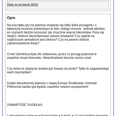
Opis w serwisie BGG
Opis
Na początku gry na planszy znajduje się tylko kilka pociągów i z
łatwością możecie pokierować je tam, dokąd chcecie. Jednak wkrótce
po szynach będzie poruszać się znacznie więcej lokomotyw. Pora się
skupić i dobrze skoordynować wasze działania! Czy sygnał na
najbliższym semaforze jest zielony? Czy na pewno dobrze
zaplanowaliście trasę?
O nie! Zwrotnica była źle ustawiona, przez co pociąg pojechał w
zupełnie innym kierunku. Niepotrzebnie tracicie cenny czas!
Czy mimo to zdążycie dostarczyć towary do portu? Tylko to zagwarantuje
wam zwycięstwo!
Dzięki dwustronnej planszy z mapą Europy Środkowej i Ameryki
Północnej każda gra będzie zupełnie nowym wyzwaniem!
ZAWARTOŚĆ PUDEŁKA:
1 dwustronna plansza ● 9 pociągów ● 5 kości ● 12 znaczników towarów