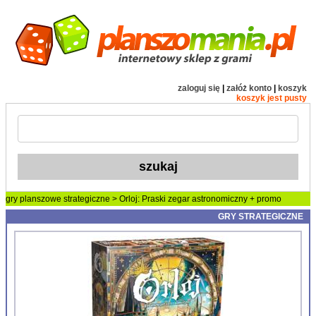
zaloguj się
|
załóż konto
|
koszyk
koszyk jest pusty
gry planszowe
strategiczne
> Orloj: Praski zegar astronomiczny + promo
GRY STRATEGICZNE