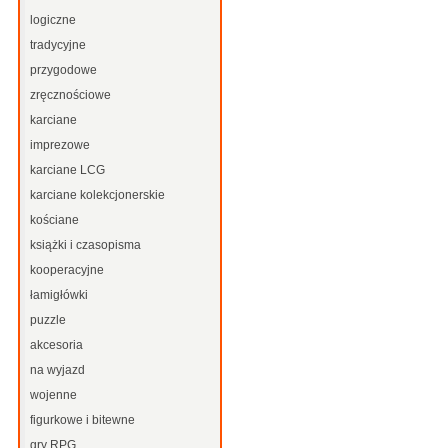
logiczne
tradycyjne
przygodowe
zręcznościowe
karciane
imprezowe
karciane LCG
karciane kolekcjonerskie
kościane
książki i czasopisma
kooperacyjne
łamigłówki
puzzle
akcesoria
na wyjazd
wojenne
figurkowe i bitewne
gry RPG