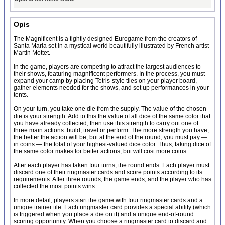
Opis
The Magnificent is a tightly designed Eurogame from the creators of
Santa Maria set in a mystical world beautifully illustrated by French artist
Martin Mottet.
In the game, players are competing to attract the largest audiences to
their shows, featuring magnificent performers. In the process, you must
expand your camp by placing Tetris-style tiles on your player board,
gather elements needed for the shows, and set up performances in your
tents.
On your turn, you take one die from the supply. The value of the chosen
die is your strength. Add to this the value of all dice of the same color that
you have already collected, then use this strength to carry out one of
three main actions: build, travel or perform. The more strength you have,
the better the action will be, but at the end of the round, you must pay —
in coins — the total of your highest-valued dice color. Thus, taking dice of
the same color makes for better actions, but will cost more coins.
After each player has taken four turns, the round ends. Each player must
discard one of their ringmaster cards and score points according to its
requirements. After three rounds, the game ends, and the player who has
collected the most points wins.
In more detail, players start the game with four ringmaster cards and a
unique trainer tile. Each ringmaster card provides a special ability (which
is triggered when you place a die on it) and a unique end-of-round
scoring opportunity. When you choose a ringmaster card to discard and