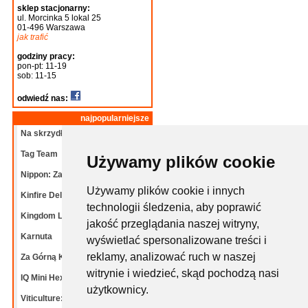
sklep stacjonarny:
ul. Morcinka 5 lokal 25
01-496 Warszawa
jak trafić
godziny pracy:
pon-pt: 11-19
sob: 11-15
odwiedź nas:
najpopularniejsze
Na skrzydłach: Ptaki
Tag Team
Używamy plików cookie
Nippon: Zaibatsu
Używamy plików cookie i innych
Kinfire Delve: Grota
technologii śledzenia, aby poprawić
Kingdom Legacy: Dalekie
jakość przeglądania naszej witryny,
Karnuta
wyświetlać spersonalizowane treści i
reklamy, analizować ruch w naszej
Za Górną Knieję!
witrynie i wiedzieć, skąd pochodzą nasi
IQ Mini Hexpert mix
użytkownicy.
Viticulture: Bordeaux