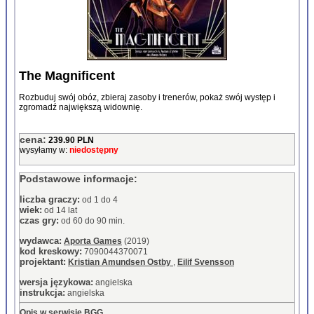
The Magnificent
Rozbuduj swój obóz, zbieraj zasoby i trenerów, pokaż swój występ i
zgromadź największą widownię.
cena:
239.90 PLN
wysyłamy w:
niedostępny
Podstawowe informacje:
liczba graczy:
od 1 do 4
wiek:
od 14 lat
czas gry:
od 60 do 90 min.
wydawca:
Aporta Games
(2019)
kod kreskowy:
7090044370071
projektant:
Kristian Amundsen Ostby
,
Eilif Svensson
wersja językowa:
angielska
instrukcja:
angielska
Opis w serwisie BGG