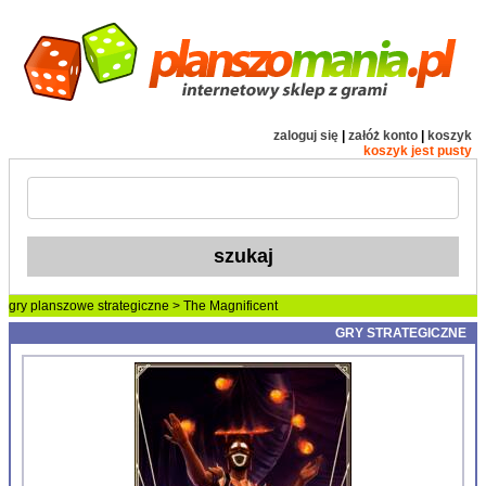
zaloguj się
|
załóż konto
|
koszyk
koszyk jest pusty
gry planszowe
strategiczne
> The Magnificent
GRY STRATEGICZNE