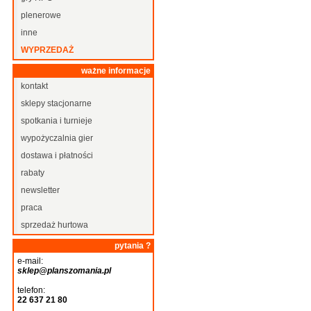
plenerowe
inne
WYPRZEDAŻ
ważne informacje
kontakt
sklepy stacjonarne
spotkania i turnieje
wypożyczalnia gier
dostawa i płatności
rabaty
newsletter
praca
sprzedaż hurtowa
pytania ?
e-mail:
sklep@planszomania.pl
telefon:
22 637 21 80