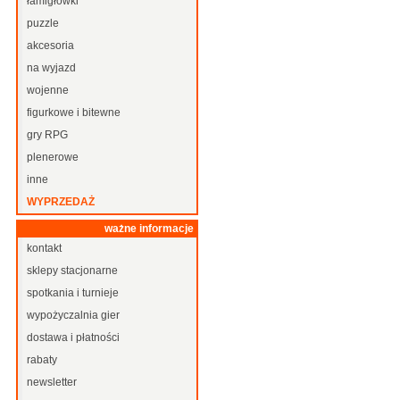
łamigłówki
puzzle
akcesoria
na wyjazd
wojenne
figurkowe i bitewne
gry RPG
plenerowe
inne
WYPRZEDAŻ
ważne informacje
kontakt
sklepy stacjonarne
spotkania i turnieje
wypożyczalnia gier
dostawa i płatności
rabaty
newsletter