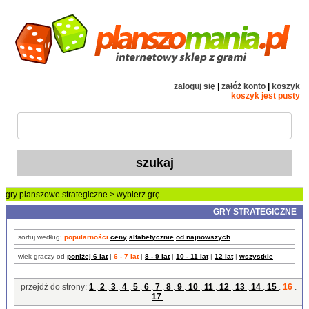
zaloguj się
|
załóż konto
|
koszyk
koszyk jest pusty
gry planszowe
strategiczne
> wybierz grę ...
GRY STRATEGICZNE
sortuj według:
popularności
ceny
alfabetycznie
od najnowszych
wiek graczy od
poniżej 6 lat
|
6 - 7 lat
|
8 - 9 lat
|
10 - 11 lat
|
12 lat
|
wszystkie
przejdź do strony:
1
.
2
.
3
.
4
.
5
.
6
.
7
.
8
.
9
.
10
.
11
.
12
.
13
.
14
.
15
.
16
.
17
.