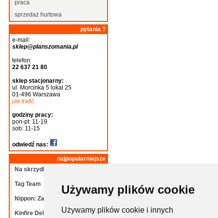
praca
sprzedaż hurtowa
pytania ?
e-mail:
sklep@planszomania.pl
telefon:
22 637 21 80
sklep stacjonarny:
ul. Morcinka 5 lokal 25
01-496 Warszawa
jak trafić
godziny pracy:
pon-pt: 11-19
sob: 11-15
odwiedź nas:
najpopularniejsze
Na skrzydłach: Ptaki
Tag Team
Używamy plików cookie
Nippon: Zaibatsu
Używamy plików cookie i innych
Kinfire Delve: Grota