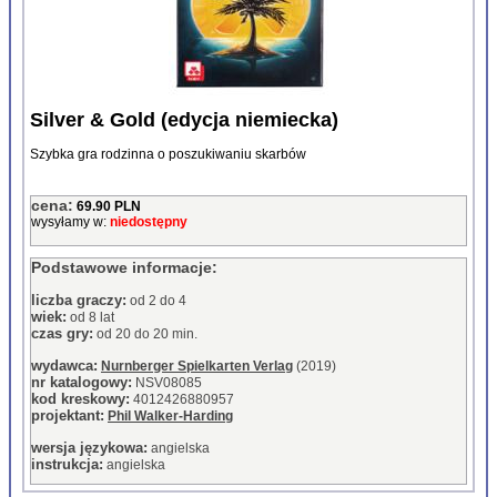
Silver & Gold (edycja niemiecka)
Szybka gra rodzinna o poszukiwaniu skarbów
cena:
69.90 PLN
wysyłamy w:
niedostępny
Podstawowe informacje:
liczba graczy:
od 2 do 4
wiek:
od 8 lat
czas gry:
od 20 do 20 min.
wydawca:
Nurnberger Spielkarten Verlag
(2019)
nr katalogowy:
NSV08085
kod kreskowy:
4012426880957
projektant:
Phil Walker-Harding
wersja językowa:
angielska
instrukcja:
angielska