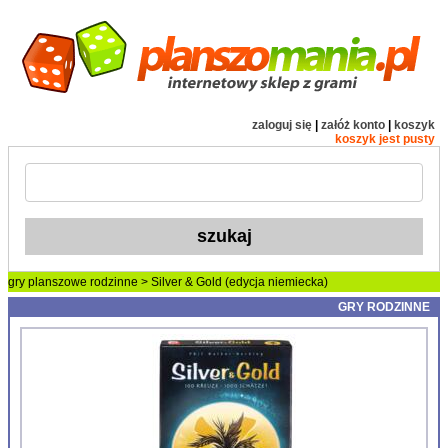
zaloguj się
|
załóż konto
|
koszyk
koszyk jest pusty
gry planszowe
rodzinne
> Silver & Gold (edycja niemiecka)
GRY RODZINNE