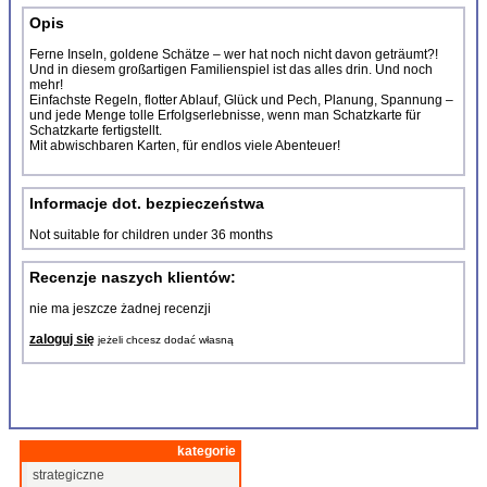
Opis
Ferne Inseln, goldene Schätze – wer hat noch nicht davon geträumt?!
Und in diesem großartigen Familienspiel ist das alles drin. Und noch
mehr!
Einfachste Regeln, flotter Ablauf, Glück und Pech, Planung, Spannung –
und jede Menge tolle Erfolgserlebnisse, wenn man Schatzkarte für
Schatzkarte fertigstellt.
Mit abwischbaren Karten, für endlos viele Abenteuer!
Informacje dot. bezpieczeństwa
Not suitable for children under 36 months
Recenzje naszych klientów:
nie ma jeszcze żadnej recenzji
zaloguj się
jeżeli chcesz dodać własną
kategorie
strategiczne