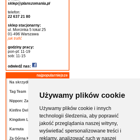
sklep@planszomania.pl
telefon:
22 637 21 80
sklep stacjonarny:
ul. Morcinka 5 lokal 25
01-496 Warszawa
jak trafić
godziny pracy:
pon-pt: 11-19
sob: 11-15
odwiedź nas:
najpopularniejsze
Na skrzydłach: Ptaki
Tag Team
Używamy plików cookie
Nippon: Zaibatsu
Używamy plików cookie i innych
Kinfire Delve: Grota
technologii śledzenia, aby poprawić
Kingdom Legacy: Dalekie
jakość przeglądania naszej witryny,
Karnuta
wyświetlać spersonalizowane treści i
reklamy, analizować ruch w naszej
Za Górną Knieję!