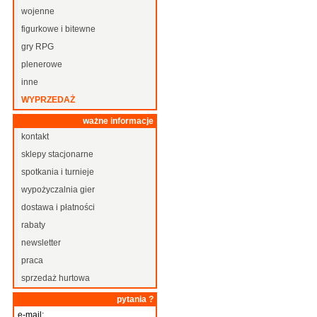
wojenne
figurkowe i bitewne
gry RPG
plenerowe
inne
WYPRZEDAŻ
ważne informacje
kontakt
sklepy stacjonarne
spotkania i turnieje
wypożyczalnia gier
dostawa i płatności
rabaty
newsletter
praca
sprzedaż hurtowa
pytania ?
e-mail: