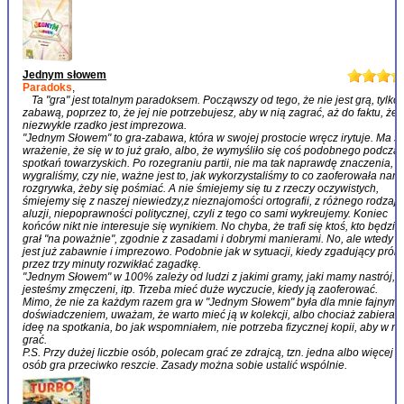
Jednym słowem
Paradoks
,
Ta "gra" jest totalnym paradoksem. Począwszy od tego, że nie jest grą, tylko
zabawą, poprzez to, że jej nie potrzebujesz, aby w nią zagrać, aż do faktu, że
niezwykle rzadko jest imprezowa.
"Jednym Słowem" to gra-zabawa, która w swojej prostocie wręcz irytuje. Ma si
wrażenie, że się w to już grało, albo, że wymyśliło się coś podobnego podcza
spotkań towarzyskich. Po rozegraniu partii, nie ma tak naprawdę znaczenia, c
wygraliśmy, czy nie, ważne jest to, jak wykorzystaliśmy to co zaoferowała nam
rozgrywka, żeby się pośmiać. A nie śmiejemy się tu z rzeczy oczywistych,
śmiejemy się z naszej niewiedzy,z nieznajomości ortografii, z różnego rodzaju
aluzji, niepoprawności politycznej, czyli z tego co sami wykreujemy. Koniec
końców nikt nie interesuje się wynikiem. No chyba, że trafi się ktoś, kto będzie
grał "na poważnie", zgodnie z zasadami i dobrymi manierami. No, ale wtedy n
jest już zabawnie i imprezowo. Podobnie jak w sytuacji, kiedy zgadujący prób
przez trzy minuty rozwikłać zagadkę.
"Jednym Słowem" w 100% zależy od ludzi z jakimi gramy, jaki mamy nastrój, c
jesteśmy zmęczeni, itp. Trzeba mieć duże wyczucie, kiedy ją zaoferować.
Mimo, że nie za każdym razem gra w "Jednym Słowem" była dla mnie fajnym
doświadczeniem, uważam, że warto mieć ją w kolekcji, albo chociaż zabierać 
ideę na spotkania, bo jak wspomniałem, nie potrzeba fizycznej kopii, aby w ni
grać.
P.S. Przy dużej liczbie osób, polecam grać ze zdrajcą, tzn. jedna albo więcej
osób gra przeciwko reszcie. Zasady można sobie ustalić wspólnie.