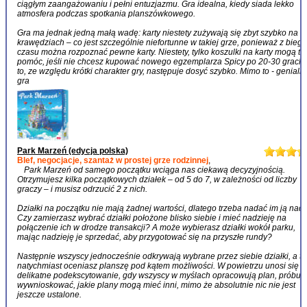
ciągłym zaangażowaniu i pełni entuzjazmu. Gra idealna, kiedy siada lekko
atmosfera podczas spotkania planszówkowego.
Gra ma jednak jedną małą wadę: karty niestety zużywają się zbyt szybko na
krawędziach – co jest szczególnie niefortunne w takiej grze, ponieważ z bieg
czasu można rozpoznać pewne karty. Niestety, tylko koszulki na karty mogą tu
pomóc, jeśli nie chcesz kupować nowego egzemplarza Spicy po 20-30 grach,
to, ze względu krótki charakter gry, następuje dosyć szybko. Mimo to - genialn
gra
Park Marzeń (edycja polska)
Blef, negocjacje, szantaż w prostej grze rodzinnej
,
Park Marzeń od samego początku wciąga nas ciekawą decyzyjnością.
Otrzymujesz kilka początkowych działek – od 5 do 7, w zależności od liczby
graczy – i musisz odrzucić 2 z nich.
Działki na początku nie mają żadnej wartości, dlatego trzeba nadać im ją nad
Czy zamierzasz wybrać działki położone blisko siebie i mieć nadzieję na
połączenie ich w drodze transakcji? A może wybierasz działki wokół parku,
mając nadzieję je sprzedać, aby przygotować się na przyszłe rundy?
Następnie wszyscy jednocześnie odkrywają wybrane przez siebie działki, a ty
natychmiast oceniasz planszę pod kątem możliwości. W powietrzu unosi się
delikatne podekscytowanie, gdy wszyscy w myślach opracowują plan, próbuj
wywnioskować, jakie plany mogą mieć inni, mimo że absolutnie nic nie jest
jeszcze ustalone.