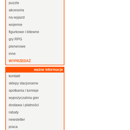
puzzle
akcesoria
na wyjazd
wojenne
figurkowe i bitewne
gry RPG
plenerowe
inne
WYPRZEDAŻ
ważne informacje
kontakt
sklepy stacjonarne
spotkania i turnieje
wypożyczalnia gier
dostawa i płatności
rabaty
newsletter
praca