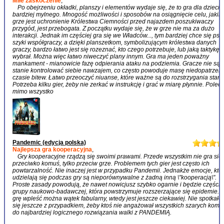
Miłe zaskoczenie
,
Po obejrzeniu okładki, planszy i elementów wydaje się, że to gra dla dzieci. 
bardziej mylnego. Mnogość możliwości i sposobów na osiągnięcie celu, jakim
grze jest uchronienie Królestwa Ciemności przed najazdem poszukiwaczy
przygód, jest przebogata. Z początku wydaje się, że w grze nie ma za dużo
interakcji. Jednak im częściej gra się we Władców..., tym bardziej chce się psu
szyki współgraczy, a dzięki planszetkom, symbolizującym królestwa danych
graczy, bardzo łatwo jest się rozeznać, kto czego potrzebuje, lub jaką taktykę
wybrał. Można więc łatwo niweczyć plany innym. Gra ma jeden poważny
mankament - mianowicie fazę odpierania ataku na podziemia. Gracze nie są 
stanie kontrolować siebie nawzajem, co często powoduje masę niedopatrzeń
czasie bitew. Łatwo przeoczyć niuanse, które ważne są do rozstrzygania starć.
Potrzeba kilku gier, żeby nie zerkać w instrukcję i grać w miarę płynnie. Pole
mimo wszystko
Pandemic (edycja polska)
Najlepsza gra kooperacyjna
,
Gry kooperacyjne rządzą się swoimi prawami. Przede wszystkim nie gra się
przeciwko komuś, tylko przeciw grze. Problemem tych gier jest często ich
powtarzalność. Nie inaczej jest w przypadku Pandemii. Jednakże emocje, któ
udzielają się podczas gry są nieporównywalne z żadną inną \"kooperacją\".
Proste zasady powodują, że nawet nowicjusz szybko ogarnie i będzie częścią
grupy naukowo-badawczej, która powstrzymuje rozszerzające się epidemie. 
grę wpleść można wątek fabularny, wtedy jest jeszcze ciekawiej. Nie spotkał
się jeszcze z przypadkiem, żeby ktoś nie angażował wszystkich szarych komó
do najbardziej logicznego rozwiązania walki z PANDEMIĄ.