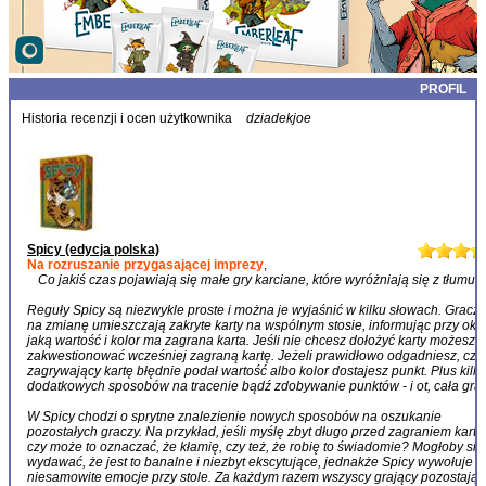
PROFIL
Historia recenzji i ocen użytkownika
dziadekjoe
Spicy (edycja polska)
Na rozruszanie przygasającej imprezy
,
Co jakiś czas pojawiają się małe gry karciane, które wyróżniają się z tłumu.
Reguły Spicy są niezwykle proste i można je wyjaśnić w kilku słowach. Gracz
na zmianę umieszczają zakryte karty na wspólnym stosie, informując przy okaz
jaką wartość i kolor ma zagrana karta. Jeśli nie chcesz dołożyć karty możesz
zakwestionować wcześniej zagraną kartę. Jeżeli prawidłowo odgadniesz, czy
zagrywający kartę błędnie podał wartość albo kolor dostajesz punkt. Plus kilk
dodatkowych sposobów na tracenie bądź zdobywanie punktów - i ot, cała gra.
W Spicy chodzi o sprytne znalezienie nowych sposobów na oszukanie
pozostałych graczy. Na przykład, jeśli myślę zbyt długo przed zagraniem karty,
czy może to oznaczać, że kłamię, czy też, że robię to świadomie? Mogłoby się
wydawać, że jest to banalne i niezbyt ekscytujące, jednakże Spicy wywołuje
niesamowite emocje przy stole. Za każdym razem wszyscy grający pozostają 