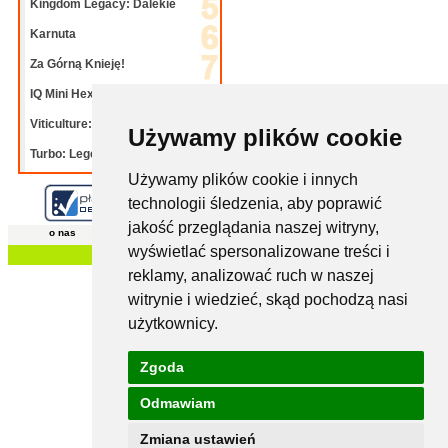
Kingdom Legacy: Dalekie
Karnuta
Za Górną Knieję!
IQ Mini Hexpert mix
Viticulture: Bordeaux
Używamy plików cookie
Turbo: Legendy
Używamy plików cookie i innych
technologii śledzenia, aby poprawić
jakość przeglądania naszej witryny,
o nas
regulamin
polityka prywatności i
kontakt
cookies
wyświetlać spersonalizowane treści i
© 2006-2025 -
planszomania.pl
reklamy, analizować ruch w naszej
witrynie i wiedzieć, skąd pochodzą nasi
użytkownicy.
Zgoda
Odmawiam
Zmiana ustawień