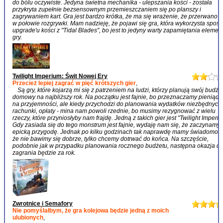
do bólu oczywiste. Jedyna świetna mechanika - ulepszania kości - została
przykryta zupełnie bezsensownym przemieszczaniem się po planszy i
zagrywaniem kart. Gra jest bardzo krótka, że ma się wrażenie, że przerwano 
w połowie rozgrywki. Mam nadzieję, że pojawi się gra, która wykorzysta spos
upgrade'u kości z "Tidal Blades", bo jest to jedyny warty zapamiętania element
gry.
Twilight Imperium: Świt Nowej Ery
Przecież lepiej zagrać w pięć krótszych gier
,
Są gry, które kojarzą mi się z patrzeniem na ludzi, którzy planują swój budże
domowy na najbliższy rok. Na początku jest fajnie, bo przeznaczamy pieniądz
na przyjemności, ale kiedy przychodzi do planowania wydatków niezbędnych 
rachunki, opłaty - mina nam powoli rzednie, bo musimy rezygnować z wielu
rzeczy, które przyniosłyby nam frajdę. Jedną z takich gier jest "Twilight Imperiu
Gdy zasiada się do tego monstrum jest fajnie, wydaję nam się, że zaczynamy
epicką przygodę. Jednak po kilku godzinach tak naprawdę mamy świadomość
że nie bawimy się dobrze, tylko chcemy dotrwać do końca. Na szczęście,
podobnie jak w przypadku planowania rocznego budżetu, następna okazja d
zagrania będzie za rok.
Zwrotnice i Semafory
Nie pomyślałbym, że gra kolejowa będzie jedną z moich
ulubionych
,