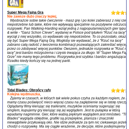
Super Mega Fajna Gra
Nie zawsze dużo znaczy lepiej
,
Wyobrażcie sobie takie ćwiczenie - masz grę i po kolei zabierasz z niej rzec
niepotrzebne lub takie, które nie wpływają specjalnie na pozytywne odczucia 
rozgrywki. Pan Walking-Harding wziął jedną z najpopularniejszych gier typu ro
& write - "Ganz Schon Clever", wydanej w Polsce pod tytułem "Rzuć na tacę" - 
wyciął z niej wszystko, co wydawało się niepotrzebne. To co pozostało, okaza
się być Super Mega Fajną Grą. Mogłoby sie wydawać, że z "Rzuć na tacę"
zabrano całą radość z tworzenia kombinacji pozwalających zakreślać więcej,
przez co zdobywać więcej punktów. Owszem, jednakże rozgrywka w "Rzuć na
tacę" jest bardzo mózgożerna i często trwająca za długo. W "Super Mega Fajn
Grze" nie mamy tego problemu. Rozgrywka jest szybka i bardzo angażująca.
Rzadko kiedy kończy się na jednej partii.
Tidal Blades: Obrońcy rafy
Kolejna wydmuszka
,
Żyjemy w czasach, w których tak wiele pokus czyha za każdym rogiem, że n
mamy czasu poświęcić nieco więcej czasu na zagłębienie się w istotę rzeczy.
Oglądamy filmy kierując się trailerami, muzyków oceniamy sugerując się
singlem, kupujemy gry kierując się jej wyglądem. Jest to pułapka w którą
wpadamy nagminnie. Gier, które wabią pięknym wyglądem jest mnóstwo. "Tid
Blades" wygląda obłędnie, grafiki są przepiękne, plansza i znaczniki
niewątpliwie przykuwają oko. Nie idzie jednakże za tym nic ciekawego jeżeli
chodzi o rozgrywkę. Ma się ciągłe wrażenie, że decyzje, które podejmujemy s