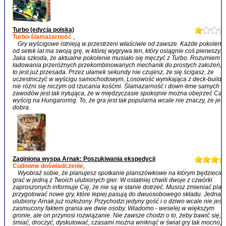
Turbo (edycja polska)
Turbo-ślamazarność
,
Gry wyścigowe istnieją w przestrzeni właściwie od zawsze. Każde pokoleni
od setek lat ma swoją grę, w której wygrywa ten, który osiągnie coś pierwszy.
Jaka szkoda, że aktualne pokolenie musiało się męczyć z Turbo. Rozumiem i
ładowania przeróżnych przekombinowanych mechanik do prostych założeń, a
to jest już przesada. Przez ułamek sekundy nie czujesz, że się ścigasz, że
uczestniczyć w wyścigu samochodowym, Losowość wynikająca z deck-buildi
nie różni się niczym od rzucania kośćmi. Ślamazarność i down-time samych
zawodów jest tak irytująca, że w międzyczasie spokojnie można obejrzeć Cał
wyścig na Hungaroring. To, że gra jest tak popularna wcale nie znaczy, że jest
dobra.
Zaginiona wyspa Arnak: Poszukiwania ekspedycji
Cudowne doświadczenie
,
Wyobraź sobie, że planujesz spotkanie planszówkowe na którym będziecie
grać w jedną z Twoich ulubionych gier. W ostatniej chwili dwoje z czwórki
zaproszonych informuje Cię, że nie są w stanie dotrzeć. Musisz zmieniać plan
przygotować nowe gry, które lepiej pasują do dwuosobowego składu. Jednak
ulubiony Arnak już rozłożony. Przychodzi jedyny gość i o dziwo wcale nie jest
zasmucony faktem grania we dwie osoby. Wiadomo - weselej w większym
gronie, ale on przynosi rozwiązanie. Nie zawsze chodzi o to, żeby bawić się,
śmiać, droczyć, dyskutować, czasami można wniknąć w świat gry tak mocno, 