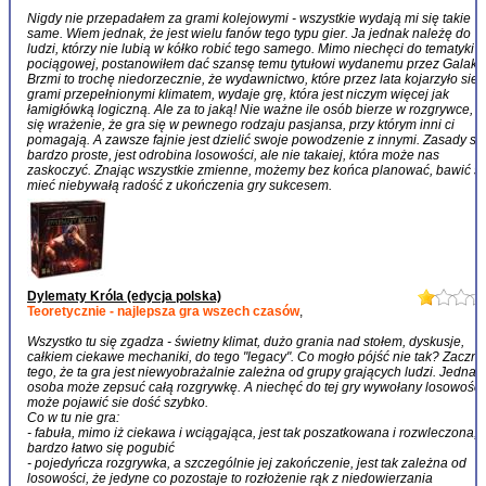
Nigdy nie przepadałem za grami kolejowymi - wszystkie wydają mi się takie
same. Wiem jednak, że jest wielu fanów tego typu gier. Ja jednak należę do
ludzi, którzy nie lubią w kółko robić tego samego. Mimo niechęci do tematyki
pociągowej, postanowiłem dać szansę temu tytułowi wydanemu przez Galaktę
Brzmi to trochę niedorzecznie, że wydawnictwo, które przez lata kojarzyło sie 
grami przepełnionymi klimatem, wydaje grę, która jest niczym więcej jak
łamigłówką logiczną. Ale za to jaką! Nie ważne ile osób bierze w rozgrywce, 
się wrażenie, że gra się w pewnego rodzaju pasjansa, przy którym inni ci
pomagają. A zawsze fajnie jest dzielić swoje powodzenie z innymi. Zasady są
bardzo proste, jest odrobina losowości, ale nie takaiej, która może nas
zaskoczyć. Znając wszystkie zmienne, możemy bez końca planować, bawić się
mieć niebywałą radość z ukończenia gry sukcesem.
Dylematy Króla (edycja polska)
Teoretycznie - najlepsza gra wszech czasów
,
Wszystko tu się zgadza - świetny klimat, dużo grania nad stołem, dyskusje,
całkiem ciekawe mechaniki, do tego "legacy". Co mogło pójść nie tak? Zaczn
tego, że ta gra jest niewyobrażalnie zależna od grupy grających ludzi. Jedna
osoba może zepsuć całą rozgrywkę. A niechęć do tej gry wywołany losowości
może pojawić sie dość szybko.
Co w tu nie gra:
- fabuła, mimo iż ciekawa i wciągająca, jest tak poszatkowana i rozwleczona, 
bardzo łatwo się pogubić
- pojedyńcza rozgrywka, a szczególnie jej zakończenie, jest tak zależna od
losowości, że jedyne co pozostaje to rozłożenie rąk z niedowierzania