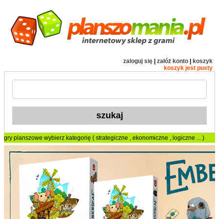
zaloguj się
|
załóż konto
|
koszyk
koszyk jest pusty
gry planszowe
wybierz kategorię (
strategiczne
,
ekonomiczne
,
logiczne
... )