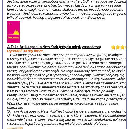
Jest tak wiele różnych sposobów grania w The LOOP i nie mogę się doczekać
aby przejść przez nie wszystkie. Co więcej, każdy z nich ma również inne
konfiguracje, dzięki czemu możesz skalować grę do pożądanego poziomu
trudności. Jeśli dobrze rozegrasz swoje karty, możesz osiągnąć coś więcej niż
tylko Pracownik Miesiąca; będziesz Pracownikiem Wieczności!
A Fake Artist goes to New York (edycja międzynarodowa)
Rysować każdy może...
,
Uwielbiam gry imprezowe. Nie przepadam jednakże za grami, w których
musimy coś rysować. Pewnie dlatego, że talentu plastycznego nie posiadam.
i właśnie dla takich ludzi jak ja stworzono tę grę. Nie trzeba mieć żadnego
talentu, żeby świetnie się bawić. Wystarczy wiedzieć jak i gdzie narysować kół
kreskę, czy jakiś drobny szczegół. Do tego dodajemy świadomość, że ktoś nie
posiada wiedzy o tym co jest rysowane, obserwujemy uważnie i dajemy się
ponieść wspólnemu tworzeniu dzieł wiekopomnych. Są trzy składowe, które
charakteryzują "A Fake Artist goes to New York". Pierwszym czynnikiem, który
sprawia, że ta gra jest niepowtarzalna jest fakt, że tworzymy coś razem i daje
nam to niesamowitą ilość frajdy i wywołuje nieodkryte dotąd pokłady
kreatywności. Drugi to możliwość blefowania, grając zarówno dla jednej jak i
drugiej strony. Trzeci to radość i satysfakcja, że udało się kogoś przechytrzyć.
Wszystko razem daje mieszankę genialną, wywołującą niezapomniane
przeżycia.
"A Fake Artist goes to New York" jest, obok Insidera, najlepszą grą wydawnict
Oink Games. I przy okazji najlepszą grą, w której rysujemy. Nie potrzebujemy 
naprawdę fizycznej kopii, żeby w nią zagrać, wystarczy jakakolwiek aplikacja 
rysowania, bądź trochę papieru i różnokolorowe kredki. Polecam