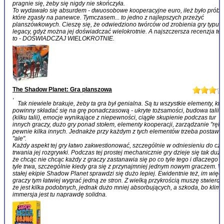
pragnie się, żeby się nigdy nie skończyła.
To wydawało się absurdem - dwuosobowe kooperacyjne euro, ileż było prób,
które zgasły na panewce. Tymczasem... to jedno z najlepszych przeżyć
planszówkowych. Cieszę się, że odwiedziono twórców od zrobienia gry typu
legacy, gdyż można jej doświadczać wielokrotnie. A najszczersza recenzja tej
to - DOŚWIADCZAJ WIELOKROTNIE.
The Shadow Planet: Gra planszowa
,
Tak niewiele brakuje, żeby ta gra był genialna. Są tu wszystkie elementy, któ
powinny składać się na grę ponadczasową - ukryte tożsamości, budowa talii
(kilku talii), emocje wynikające z niepewności, ciągłe skupienie podczas tur
innych graczy, dużo gry ponad stołem, elementy kooperacji, zarządzanie "ręką
pewnie kilka innych. Jednakże przy każdym z tych elementów trzeba postawić
"ale".
Każdy aspekt tej gry łatwo zakwestionować, szczególnie w odniesieniu do cz
trwania jej rozgrywki. Podczas tej prostej mechanicznie gry dzieje się tak dużo
że chcąc nie chcąc każdy z graczy zastanawia się po co tyle tego i dlaczego t
tyle trwa, szczególnie kiedy gra się z przynajmniej jednym nowym graczem. W
stałej ekipie Shadow Planet sprawdzi się dużo lepiej. Ewidentnie też, im więce
graczy tym łatwiej wygrać jedną ze stron. Z wielką przykrością muszę stwierdzi
że jest kilka podobnych, jednak dużo mniej absorbujących, a szkoda, bo klimat
immersja jest tu naprawdę solidna.