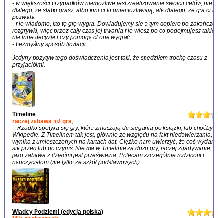
- w większości przypadków niemożliwe jest zrealizowanie swoich celów, nie
dlatego, że słabo grasz, albo inni ci to uniemożliwiają, ale dlatego, że gra ci ni
pozwala
- nie wiadomo, kto tę grę wygra. Dowiadujemy sie o tym dopiero po zakończe
rozgrywki, więc przez cały czas jej trwania nie wiesz po co podejmujesz takie 
nie inne decyzje i czy pomogą ci one wygrać
- bezmyślny sposób licytacji
Jedyny pozytyw tego doświadczenia jest taki, że spędziłem trochę czasu z
przyjaciółmi.
Timeline
raczej zabawa niż gra
,
Rzadko spotyka się gry, które zmuszają do sięgania po książki, lub choćby
Wikipedię. Z Timelinem tak jest, głównie ze względu na fakt niedowierzania, k
wynika z umieszczonych na kartach dat. Ciężko nam uwierzyć, że coś wydarz
się przed lub po czymś. Nie ma w Timelinie za dużo gry, raczej zgadywanie, a
jako zabawa z dziećmi jest prześwietna. Polecam szczególnie rodzicom i
nauczycielom (nie tylko ze szkół podstawowych).
Władcy Podziemi (edycja polska)