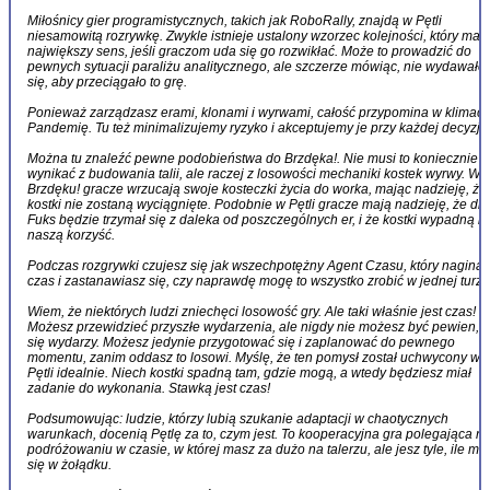
Miłośnicy gier programistycznych, takich jak RoboRally, znajdą w Pętli
niesamowitą rozrywkę. Zwykle istnieje ustalony wzorzec kolejności, który ma
największy sens, jeśli graczom uda się go rozwikłać. Może to prowadzić do
pewnych sytuacji paraliżu analitycznego, ale szczerze mówiąc, nie wydawało
się, aby przeciągało to grę.
Ponieważ zarządzasz erami, klonami i wyrwami, całość przypomina w klimaci
Pandemię. Tu też minimalizujemy ryzyko i akceptujemy je przy każdej decyzji.
Można tu znaleźć pewne podobieństwa do Brzdęka!. Nie musi to koniecznie
wynikać z budowania talii, ale raczej z losowości mechaniki kostek wyrwy. W
Brzdęku! gracze wrzucają swoje kosteczki życia do worka, mając nadzieję, że 
kostki nie zostaną wyciągnięte. Podobnie w Pętli gracze mają nadzieję, że dr
Fuks będzie trzymał się z daleka od poszczególnych er, i że kostki wypadną n
naszą korzyść.
Podczas rozgrywki czujesz się jak wszechpotężny Agent Czasu, który nagina
czas i zastanawiasz się, czy naprawdę mogę to wszystko zrobić w jednej turz
Wiem, że niektórych ludzi zniechęci losowość gry. Ale taki właśnie jest czas!
Możesz przewidzieć przyszłe wydarzenia, ale nigdy nie możesz być pewien, 
się wydarzy. Możesz jedynie przygotować się i zaplanować do pewnego
momentu, zanim oddasz to losowi. Myślę, że ten pomysł został uchwycony w
Pętli idealnie. Niech kostki spadną tam, gdzie mogą, a wtedy będziesz miał
zadanie do wykonania. Stawką jest czas!
Podsumowując: ludzie, którzy lubią szukanie adaptacji w chaotycznych
warunkach, docenią Pętlę za to, czym jest. To kooperacyjna gra polegająca n
podróżowaniu w czasie, w której masz za dużo na talerzu, ale jesz tyle, ile mie
się w żołądku.