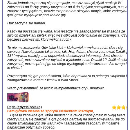
Zanim jednak rozpoczną się negocjacje, musisz zdobyć płytki atrakcji! W
zależności od liczby graczy otrzymasz od 4 do 6 płytek początkowych, a to, co
zrobisz z tymi płytkami, będzie trzepotaniem skrzydeł motyla, które zadecyduj
tym, gdzie wylądujesz pod koniec gry.
I tak zaczyna się handel.
Każdy na początku się waha. Nikt jeszcze nie zaangażował się w żadną ze
swoich działek ani płytek, więc wszystko jest potencjalnie do zgarnięcia. Czy
będziesz pierwszym, który wykona ruch?
To nie ma znaczenia. Gdy tylko ktoś – ktokolwiek – wykona ruch, śluzy się
otworzą. Nawet pytanie tak proste, jak „Hej, Adam, chcesz zachować Działkę
13?” wywoła reakcję, a ta odpowiedź dostarczy ci informacji. Jeśli chce to
zatrzymać, może zaczniesz myśleć o wymianie z nim Działki 12. Jeśli nie chc
zatrzymać, może spróbuj go od niego wyciągnąć tanim kosztem. Ale czego by
to chciał?
Rozpoczyna się gra ponad stołem, która doprowadza to pełnego skupienia i
zaangażowania rodem z filmów o Wall Street.
Warto przypomnieć, że jest to reimplementacja gry Chinatown.
Pętla (edycja polska)
Łamigłówka idealna ze sporym elementem losowym
,
Pętla to zabawna gra, która nieustannie rzuca chaos prosto w twoją twarz. Z
rzeczy BĘDĄ się zdarzać, a gra polega bardziej na dostosowywaniu się do
ciągle zmieniających się warunków i zarządzaniu zasobami w możliwie
najbardziej optymalny sposób.