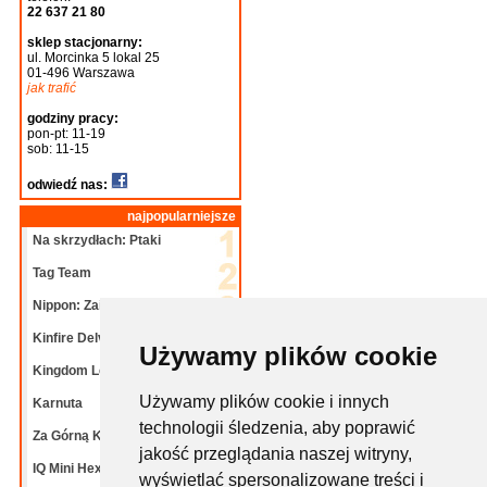
22 637 21 80
sklep stacjonarny:
ul. Morcinka 5 lokal 25
01-496 Warszawa
jak trafić
godziny pracy:
pon-pt: 11-19
sob: 11-15
odwiedź nas:
najpopularniejsze
Na skrzydłach: Ptaki
Tag Team
Nippon: Zaibatsu
Kinfire Delve: Grota
Używamy plików cookie
Kingdom Legacy: Dalekie
Używamy plików cookie i innych
Karnuta
technologii śledzenia, aby poprawić
Za Górną Knieję!
jakość przeglądania naszej witryny,
IQ Mini Hexpert mix
wyświetlać spersonalizowane treści i