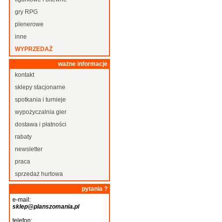
gry RPG
plenerowe
inne
WYPRZEDAŻ
ważne informacje
kontakt
sklepy stacjonarne
spotkania i turnieje
wypożyczalnia gier
dostawa i płatności
rabaty
newsletter
praca
sprzedaż hurtowa
pytania ?
e-mail:
sklep@planszomania.pl
telefon: