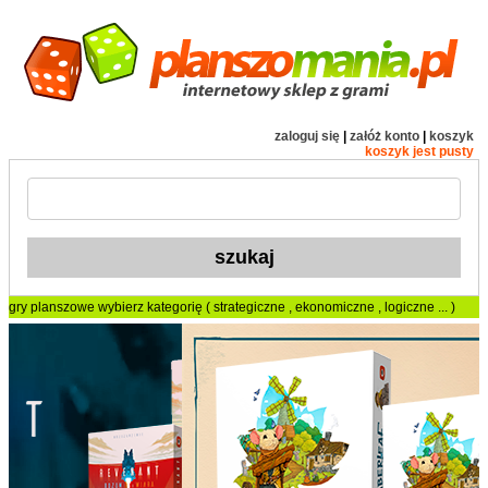
zaloguj się
|
załóż konto
|
koszyk
koszyk jest pusty
gry planszowe
wybierz kategorię (
strategiczne
,
ekonomiczne
,
logiczne
... )