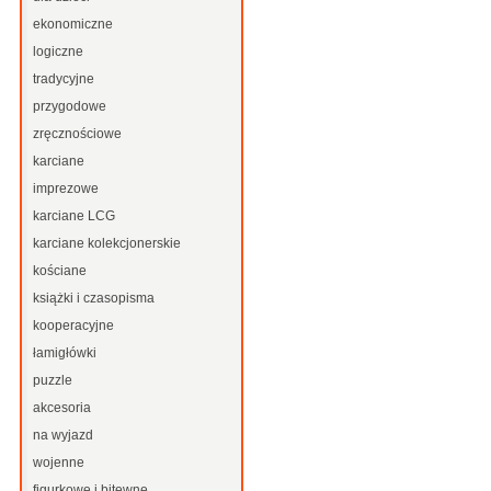
ekonomiczne
logiczne
tradycyjne
przygodowe
zręcznościowe
karciane
imprezowe
karciane LCG
karciane kolekcjonerskie
kościane
książki i czasopisma
kooperacyjne
łamigłówki
puzzle
akcesoria
na wyjazd
wojenne
figurkowe i bitewne