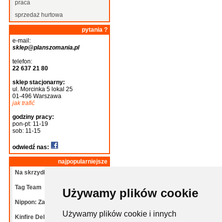
praca
sprzedaż hurtowa
pytania ?
e-mail:
sklep@planszomania.pl
telefon:
22 637 21 80
sklep stacjonarny:
ul. Morcinka 5 lokal 25
01-496 Warszawa
jak trafić
godziny pracy:
pon-pt: 11-19
sob: 11-15
odwiedź nas:
najpopularniejsze
Na skrzydłach: Ptaki
Tag Team
Używamy plików cookie
Nippon: Zaibatsu
Używamy plików cookie i innych
Kinfire Delve: Grota