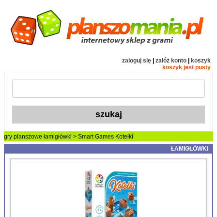
zaloguj się
|
załóż konto
|
koszyk
koszyk jest pusty
gry planszowe
łamigłówki
> Smart Games Kotełki
ŁAMIGŁÓWKI