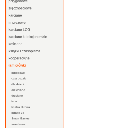
przygodowe
zręcznościowe
karciane
imprezowe
karciane LCG
karciane kolekcjonerskie
kościane
książki i czasopisma
kooperacyjne
łamigłówki
butelkowe
cast puzzle
dla dzieci
drewniane
druciane
inne
kostka Rubika
puzzle 3d
Smart Games
sznurkowe