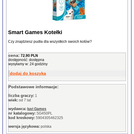
Smart Games Kotełki
Czy znajdziesz pudła dla wszystkich swoich kotów?
cena:
72.90 PLN
dostępność: dostępna
wysyłamy w: 24 godziny
dodaj do koszyka
Podstawowe informacje:
liczba graczy:
1
wiek:
od 7 lat
wydawca:
Iuvi Games
nr katalogowy:
SG450PL
kod kreskowy:
5904305462325
wersja językowa:
polska