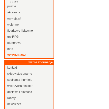
V-Cube
puzzle
akcesoria
na wyjazd
wojenne
figurkowe i bitewne
gry RPG
plenerowe
inne
WYPRZEDAŻ
ważne informacje
kontakt
sklepy stacjonarne
spotkania i turnieje
wypożyczalnia gier
dostawa i płatności
rabaty
newsletter