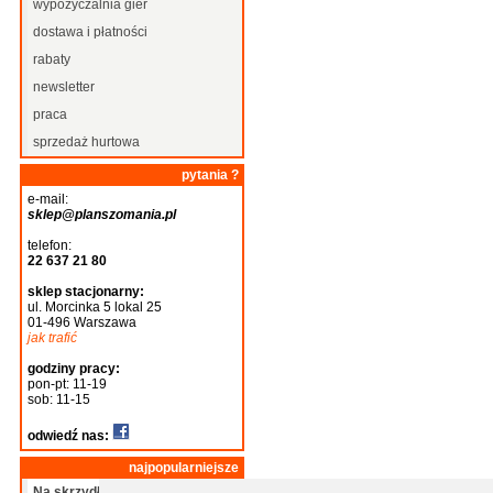
wypożyczalnia gier
dostawa i płatności
rabaty
newsletter
praca
sprzedaż hurtowa
pytania ?
e-mail:
sklep@planszomania.pl
telefon:
22 637 21 80
sklep stacjonarny:
ul. Morcinka 5 lokal 25
01-496 Warszawa
jak trafić
godziny pracy:
pon-pt: 11-19
sob: 11-15
odwiedź nas:
najpopularniejsze
Na skrzydłach: Ptaki