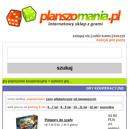
zaloguj się
|
załóż konto
|
koszyk
koszyk jest pusty
gry planszowe
kooperacyjne
> wybierz grę ...
GRY KOOPERACYJNE
sortuj według:
popularności
ceny
alfabetycznie
od najnowszych
wiek graczy od
poniżej 6 lat
|
6 - 7 lat
|
8 - 9 lat
|
10 - 11 lat
|
12 lat
|
wszystkie
44.90
PLN
Potwory do szafy
(24
od 3 do 8 lat, 1 do 6 graczy
godziny)