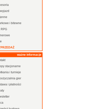
cesoria
 wyjazd
jenne
urkowe i bitewne
y RPG
enerowe
ne
PRZEDAŻ
ważne informacje
takt
epy stacjonarne
tkania i turnieje
pożyczalnia gier
tawa i płatności
aty
sletter
aca
rzedaż hurtowa