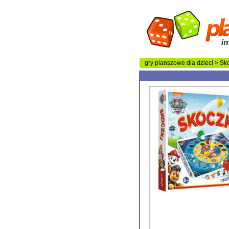
gry planszowe
dla dzieci
> Sko