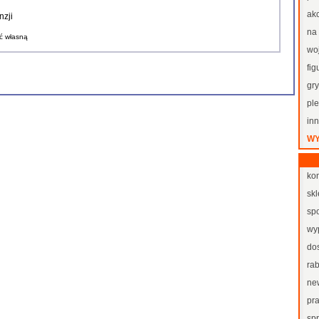
ak
nzji
na
ć własną
wo
fig
gr
pl
in
WY
kon
skl
spo
wy
dos
rab
new
pr
sp