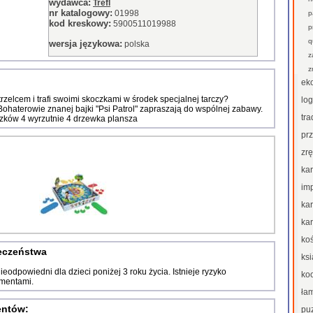
wydawca:
Trefl
nr katalogowy:
01998
p
kod kreskowy:
5900511019988
p
q
wersja językowa:
polska
z
z
ek
rzelcem i trafi swoimi skoczkami w środek specjalnej tarczy?
lo
 Bohaterowie znanej bajki "Psi Patrol" zapraszają do wspólnej zabawy.
tra
zków 4 wyrzutnie 4 drzewka plansza
pr
zr
ka
im
ka
kar
ko
ieczeństwa
ksi
eodpowiedni dla dzieci poniżej 3 roku życia. Istnieje ryzyko
ko
ementami.
ła
entów:
pu