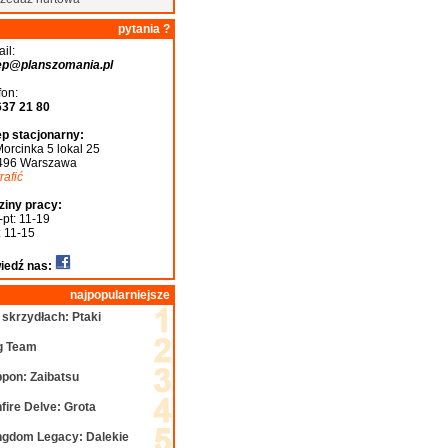
pytania ?
il:
ep@planszomania.pl
fon:
637 21 80
ep stacjonarny:
Morcinka 5 lokal 25
496 Warszawa
trafić
ziny pracy:
-pt: 11-19
: 11-15
iedź nas:
najpopularniejsze
 skrzydłach: Ptaki
g Team
ppon: Zaibatsu
fire Delve: Grota
ngdom Legacy: Dalekie