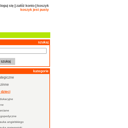
loguj się
|
załóż konto
|
koszyk
koszyk jest pusty
szukaj
kategorie
ategiczne
dzinne
 dzieci
dukacyjne
nne
arciane
ogopedyczne
auka angielskiego
auka matematyki