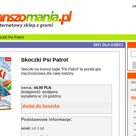
za
czki Psi Patrol
GRY DLA DZIECI
Skoczki Psi Patrol
Skoczki na licencji bajki "Psi Patrol" to prosta gra
zręcznościowa dla całej rodziny
str
cena:
44.90 PLN
ro
dostępność: dostępna
wysyłamy w: 24 godziny
dla
dodaj do koszyka
e
i
k
Podstawowe informacje:
l
wiek:
od 3 lat
n
n