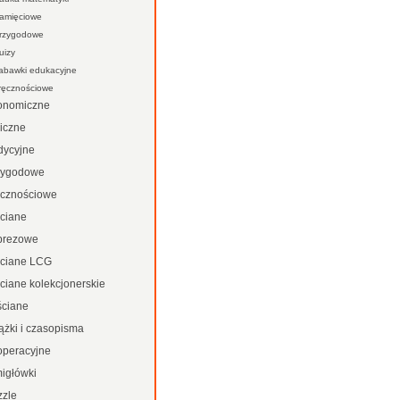
amięciowe
rzygodowe
uizy
abawki edukacyjne
ręcznościowe
onomiczne
giczne
dycyjne
zygodowe
ęcznościowe
rciane
prezowe
rciane LCG
ciane kolekcjonerskie
ściane
ążki i czasopisma
operacyjne
migłówki
zzle