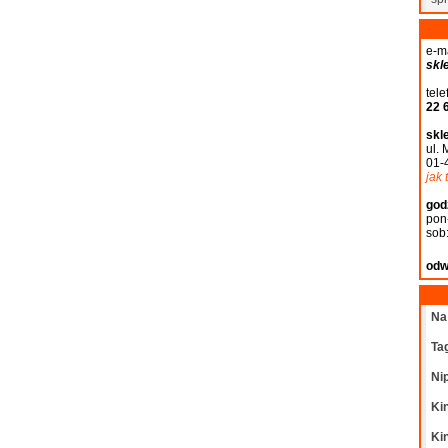
e-ma
skl
tele
22 
skl
ul. 
01-
jak 
god
pon
sob
odw
Na
Ta
Ni
Kin
Ki